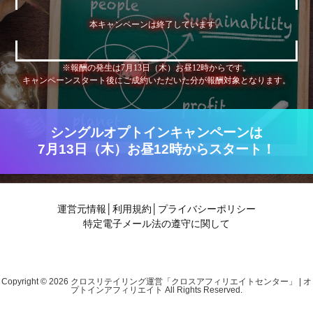
本キャンペーンは終了しています。
※報酬の発生は7月13日（木）お昼12時からです。
キャンペーンスタート後にご成約いただいた分が報酬対象となります。
シングルオプトインキャンペーンは
7月13日（木）お昼12時からスタート！
運営元情報
│
利用規約
│
プライバシーポリシー
特定電子メール法の遵守に関して
Copyright ©
2026
クロスリテイリング運営「クロスアフィリエイトセンター」 | オ
プトインアフィリエイト
All Rights Reserved.