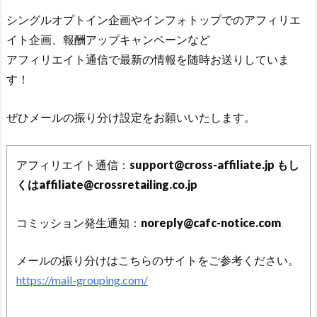
2023年5月開催案件のお振込手続き完了のお知らせ
シングルオプトイン企画やインフォトップでのアフィリエ
お知らせ
2023.05.18
イト企画、報酬アップキャンペーンなど
2023年4月開催案件のお振込手続き完了のお知らせ
アフィリエイト通信で最新の情報を随時お送りしていま
す！
お知らせ
2023.04.25
2023年3月開催案件のお振込手続き完了のお知らせ
ぜひメールの振り分け設定をお願いいたします。
お知らせ
2023.03.24
2023年2月開催案件のお振込手続き完了のお知らせ
アフィリエイト通信：
support@cross-affiliate.jp もし
くはaffiliate@crossretailing.co.jp
お知らせ
2023.02.24
2023年1月開催案件のお振込手続き完了のお知らせ
コミッション発生通知：
noreply@cafc-notice.com
お知らせ
2023.01.25
2022年12月開催案件のお振込手続き完了のお知らせ
メールの振り分けはこちらのサイトをご参考ください。
https://mail-grouping.com/
お知らせ
2022.12.23
2022年11月開催案件のお振込手続き完了のお知らせ